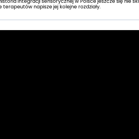
istoria integracji sensorycznej w Polsce jeszcze się nie sk
 terapeutów napisze jej kolejne rozdziały.