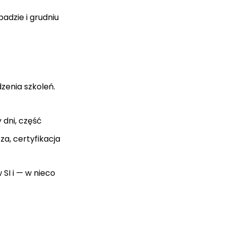
adzie i grudniu
zenia szkoleń.
 dni, część
za, certyfikacja
SI i — w nieco