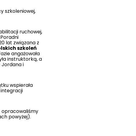
y szkoleniowej,
bilitacji ruchowej,
a Poradni
20 lat związana z
lskich szkoleń
azie angażowała
yła instruktorką, a
 Jordana i
ątku wspierała
integracji
ie opracowaliśmy
ach powyżej).