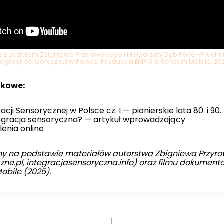
 z udziałem Zbigniewa Przyrowskiego i Małgorzaty Dębińskiej-Pruch
tegracji sensorycznej w Polsce. Produkcja EMPIS & Sensum Mobile, 20
tkowe:
acji Sensorycznej w Polsce cz. I — pionierskie lata 80. i 90.
tegracja sensoryczna? — artykuł wprowadzający
lenia online
y na podstawie materiałów autorstwa Zbigniewa Przyro
ne.pl, integracjasensoryczna.info) oraz filmu dokument
obile (2025).