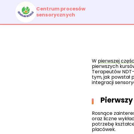
Przejdź
do
treści
W
pierwszej części 
pierwszych kursów
Terapeutów NDT-SI
tym, jak powstał p
integracji sensor
Pierwszy 
Rosnące zainteres
oraz liczne wykł
potrzebę kształce
placówek.