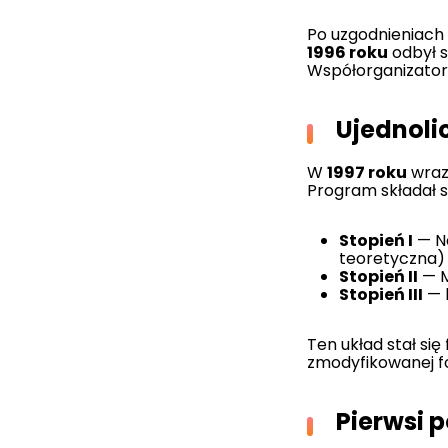
Po uzgodnieniach 
1996 roku
odbył s
Współorganizato
Ujednoli
W
1997 roku
wraz
Program składał si
Stopień I
— Ne
teoretyczna)
Stopień II
— M
Stopień III
— k
Ten układ stał si
zmodyfikowanej fo
Pierwsi p