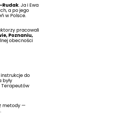
a-Rudak
. Ja i Ewa
ch, a po jego
ń w Polsce.
ruktorzy pracowali
ie, Poznaniu,
alnej obecności
instrukcje do
a były
ie Terapeutów
 z metody —
.