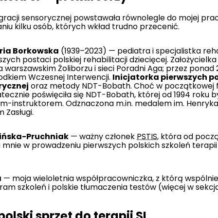
egracji sensorycznej powstawała równolegle do mojej prac
niu kilku osób, których wkład trudno przecenić.
aria Borkowska
(1939–2023) — pediatra i specjalistka reha
szych postaci polskiej rehabilitacji dziecięcej. Założycielk
a warszawskim Żoliborzu i sieci Poradni Aga; przez ponad 
dkiem Wczesnej Interwencji.
Inicjatorka pierwszych po
rycznej
oraz metody NDT-Bobath. Choć w początkowej f
tatecznie poświęciła się NDT-Bobath, której od 1994 roku b
em-instruktorem. Odznaczona m.in. medalem im. Henryka
 Zasługi.
ińska-Pruchniak
— ważny członek
PSTIS
, która od pocz
mnie w prowadzeniu pierwszych polskich szkoleń terapii 
a
— moja wieloletnia współpracowniczka, z którą wspóln
ram szkoleń i polskie tłumaczenia testów (więcej w sekcj
olski sprzęt do terapii SI