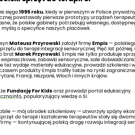
pis sięga
1995 roku
, kiedy w pierwszym w Polsce prywatn
rycznej powstawały pierwsze prototypy urządzeń terapeu
jasne, że polskie gabinety potrzebują własnego, dostępn
 myślą o specyfice naszych placówek.
 syn
Mateusz Przyrowski
założył firmę
Empis
— polskieg
rzętu do terapii integracji sensorycznej. Pięć lat później,
go brat
Marek Przyrowski
. Empis nie tylko produkuje sprz
i wspinaczkowe, zabawki sensoryczne, sale doświadczani
e też wydaje materiały edukacyjne, prowadzi szkolenia i
czasem produkty Empis trafiły także na rynki zagraniczn
ytanii, Francji, Hiszpanii, Włoch i innych krajów.
kże
Fundację For Kids
oraz prowadzi portal edukacyjny
czna.info
, popularyzujący wiedzę o SI.
obile — mój ośrodek szkoleniowy — utworzyły spójny eko
 Sprzęt do terapii i kształcenie terapeutów stały się dwo
 firmy — kontynuującej polską drogę rozwoju integracji se