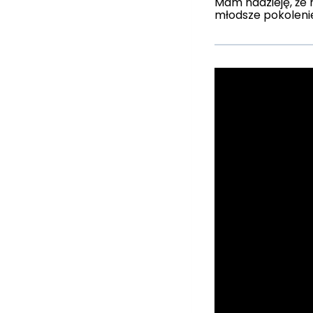
Mam nadzieję, że h
młodsze pokolenie