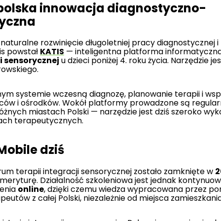
polska innowacja diagnostyczno-
tyczna
o naturalne rozwinięcie długoletniej pracy diagnostycznej 
is powstał
KATIS
— inteligentna platforma informatyczn
ji sensorycznej
u dzieci poniżej 4. roku życia. Narzędzie je
rowskiego.
nym systemie wczesną diagnozę, planowanie terapii i wsp
ców i ośrodków. Wokół platformy prowadzone są regularn
óżnych miastach Polski — narzędzie jest dziś szeroko wy
ach terapeutycznych.
obile dziś
um terapii integracji sensorycznej zostało zamknięte w
2
eryturę. Działalność szkoleniowa jest jednak kontynuow
lenia
online
, dzięki czemu wiedza wypracowana przez pona
eutów z całej Polski, niezależnie od miejsca zamieszkania