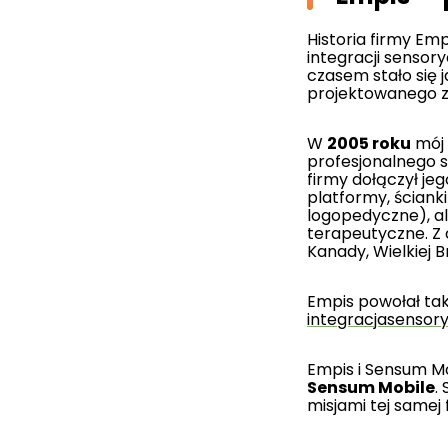
Historia firmy Em
integracji senso
czasem stało się 
projektowanego z
W
2005 roku
mój
profesjonalnego sp
firmy dołączył je
platformy, ściank
logopedyczne), al
terapeutyczne. Z 
Kanady, Wielkiej Br
Empis powołał ta
integracjasensory
Empis i Sensum M
Sensum Mobile
.
misjami tej samej