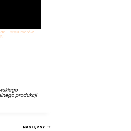
niak — prekursorów
25.
wskiego
alnego produkcji
NASTĘPNY