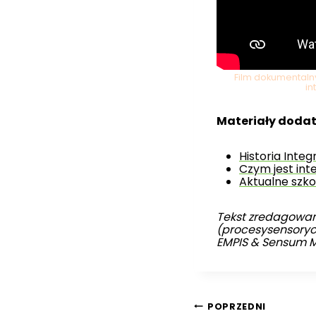
Film dokumentalny
in
Materiały doda
Historia Integr
Czym jest in
Aktualne szko
Tekst zredagowan
(procesysensorycz
EMPIS & Sensum M
Nawigacja
POPRZEDNI