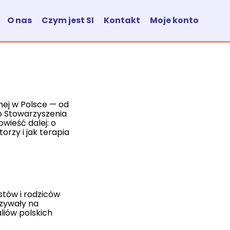
O nas
Czym jest SI
Kontakt
Moje konto
nej w Polsce — od
go Stowarzyszenia
wieść dalej: o
orzy i jak terapia
stów i rodziców
zywały na
liów polskich