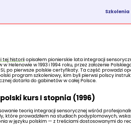
Szkolenia
tej historii
opisałem pionierskie lata integracji sensorycz
 w Helenowie w 1993 i 1994 roku, przez założenie Polskie
, po pierwsze polskie certyfikaty. Ta część prowadzi opo
olski program szkoleniowy, kim byli pierwsi polscy instrukt
ycznej dotarła do gabinetów w całej Polsce.
polski kurs I stopnia (1996)
owanie teorią integracji sensorycznej wśród profesjonali
ady, które prowadziłem na studiach podyplomowych, wska
nia w języku polskim — z treściami dostosowanymi do rea