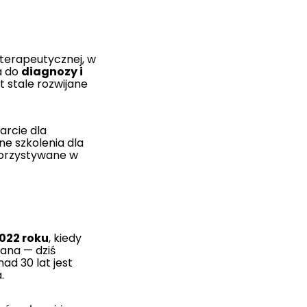
i terapeutycznej, w
a do
diagnozy i
st stale rozwijane
arcie dla
e szkolenia dla
korzystywane w
022 roku
, kiedy
ana — dziś
d 30 lat jest
.