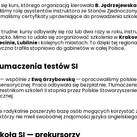
 się kurs, którego organizacją kierowała
B. Jędrzejewsk
iśmy rolę asystentów instruktora ze Stanów Zjednoczony
maliśmy certyfikaty uprawniające do prowadzenia szkole
 trudne: kursy odbywały się raz lub dwa razy w roku, inst
acko. Mimo to udało się zorganizować szkolenia w
Krakow
cinie, Lublinie
i kolejnych miastach. To dzięki tej region
yczna trafiła stopniowo do gabinetów w całej Polsce.
tłumaczenia testów SI
. — wspólnie z
Ewą Grzybowską
— opracowaliśmy polskie 
 sensorycznej. Praca odbywała się bezpłatnie. Tłumaczeni
estnikom szkoleń II stopnia przez Polskie Stowarzyszen
cznej.
ie radykalnie poszerzyło bazę osób mogących korzystać
którzy nie mieli swobodnej znajomości języka angielskiego
koła SI — prekursorzy