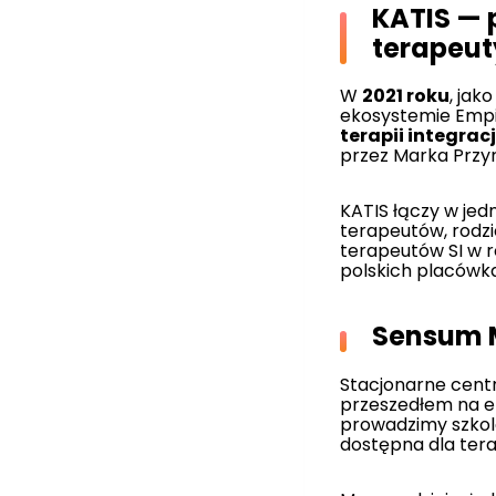
KATIS — 
terapeu
W
2021 roku
, jak
ekosystemie Emp
terapii integrac
przez Marka Przy
KATIS łączy w jed
terapeutów, rodzi
terapeutów SI w r
polskich placówk
Sensum M
Stacjonarne centr
przeszedłem na em
prowadzimy szko
dostępna dla terap