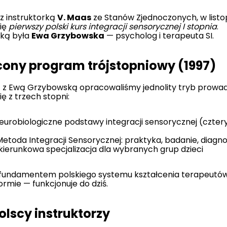
z instruktorką
V. Maas
ze Stanów Zjednoczonych, w listop
ię
pierwszy polski kurs integracji sensorycznej I stopnia
.
rką była
Ewa Grzybowska
— psycholog i terapeuta SI.
cony program trójstopniowy (1997)
 z Ewą Grzybowską opracowaliśmy jednolity tryb prowad
ę z trzech stopni:
urobiologiczne podstawy integracji sensorycznej (cztery
etoda Integracji Sensorycznej: praktyka, badanie, diagno
ierunkowa specjalizacja dla wybranych grup dzieci
ę fundamentem polskiego systemu kształcenia terapeutów 
rmie — funkcjonuje do dziś.
olscy instruktorzy