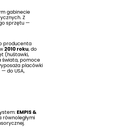
ym gabinecie
tycznych. Z
ego sprzętu —
o producenta
 w
2010 roku
, do
ęt (huśtawki,
a świata, pomoce
 wyposaża placówki
e — do USA,
system:
EMPIS &
ma równoległymi
nsorycznej.