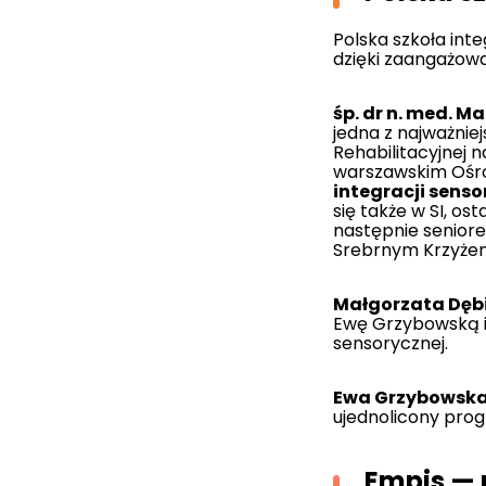
Polska szkoła int
dzięki zaangażowa
śp. dr n. med. M
jedna z najważniej
Rehabilitacyjnej n
warszawskim Ośro
integracji senso
się także w SI, os
następnie senior
Srebrnym Krzyżem
Małgorzata Dęb
Ewę Grzybowską i 
sensorycznej.
Ewa Grzybowsk
ujednolicony prog
Empis — p