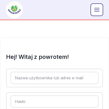
Przejdź
do
treści
Hej! Witaj z powrotem!