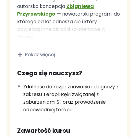
autorska koncepcja
Zbigniewa
Przyrowskiego
— nowatorski program, do
którego od lat odnoszą się i który
powielają inne ośrodki szkoleniowe w
Polsce.
Program problemy grafomotoryczne i
Pokaż więcej
manualne ręki umieszcza w całym rozwoju
posturalnym i ruchowym dziecka.
Przyczyn zaburzeń autor upatruje w
Czego się nauczysz?
nieprawidłowym rozwoju procesów
Zdolność do rozpoznawania i diagnozy z
sensorycznych. Terapeuci pracują nad
zakresu Terapii Ręki związanej z
problemami manualnymi i
zaburzeniami SI, oraz prowadzenie
grafomotorycznymi przez poprawę
odpowiedniej terapii
procesów sensorycznych — co skutkuje
korektą mechanizmów ruchowych i
posturalnych dziecka, w tym podstaw
Zawartość kursu
rozwoju ruchowego ręki.