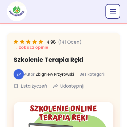
Przejdź
do
treści
4.98
(141 Ocen)
Szkolenie Terapia Ręki
ZP
Autor
Zbigniew Przyrowski
Bez kategorii
Lista życzeń
Udostępnij