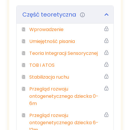
Dla kogo
Część teoretyczna
Pedagodzy, psycholodzy, terapeuci
Wprowadzenie
zajęciowi, fizjoterapeuci.
Umiejętność pisania
Czego się nauczysz
Teoria Integracji Sensorycznej
Po szkoleniu samodzielnie zdiagnozujesz
TOB i ATOS
zaburzenia grafomotoryczne i
poprowadzisz terapię ręki w koncepcji
Stabilizacja ruchu
integracji sensorycznej. Poznasz
rozpoznanie i prowadzenie zajęć wczesnej
Przegląd rozwoju
interwencji zaburzeń ruchowych
ontogenetycznego dziecka 0-
skutkujących problemami manualnymi i
6m
grafomotorycznymi. Nauczysz się
Przegląd rozwoju
korygować nieprawidłowy chwyt pisarski
ontogenetycznego dziecka 6-
— przez ćwiczenia stymulujące
12m