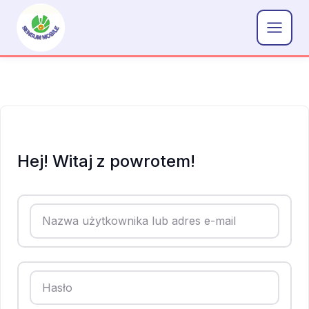
Przejdź
do
treści
Hej! Witaj z powrotem!