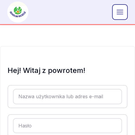
Przejdź
do
treści
Hej! Witaj z powrotem!