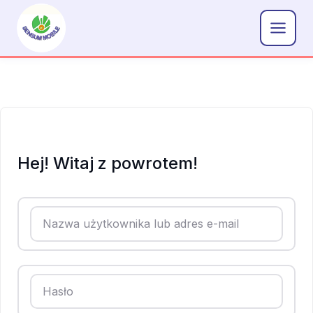
Przejdź
do
treści
Hej! Witaj z powrotem!