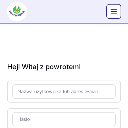
Przejdź
do
treści
Hej! Witaj z powrotem!