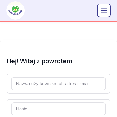
Przejdź
do
treści
Hej! Witaj z powrotem!