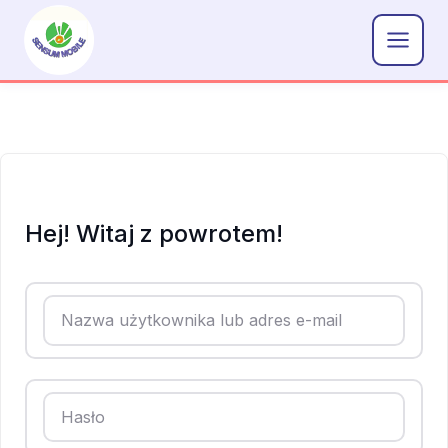
Przejdź
do
treści
Hej! Witaj z powrotem!