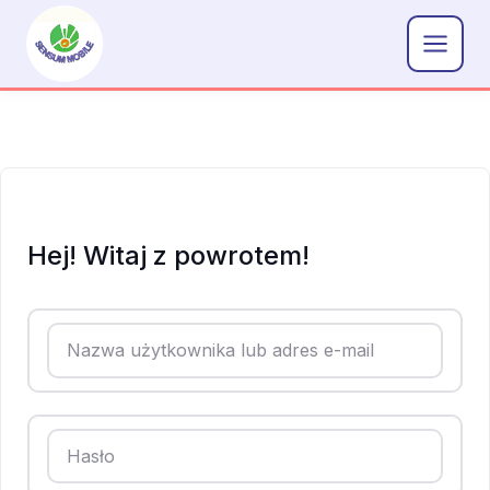
Przejdź
do
treści
Hej! Witaj z powrotem!